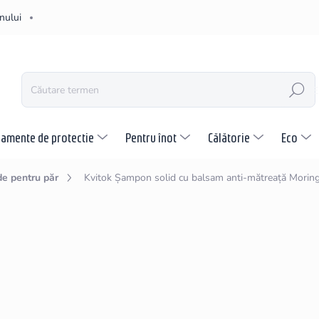
nului
CĂUTARE
pamente de protectie
Pentru înot
Călătorie
Eco
e pentru păr
Kvitok Șampon solid cu balsam anti-mătreață Morin