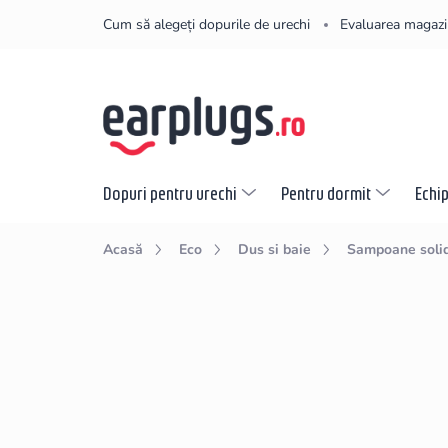
Treci
Cum să alegeți dopurile de urechi
Evaluarea magazi
la
conținut
Dopuri pentru urechi
Pentru dormit
Echi
Acasă
Eco
Dus si baie
Sampoane solid