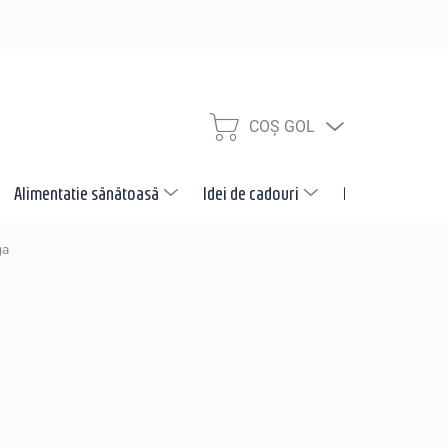
COŞ GOL
COŞ
DE
CUMPĂRĂTURI
Alimentatie sănătoasă
Idei de cadouri
Promotii
N
ga