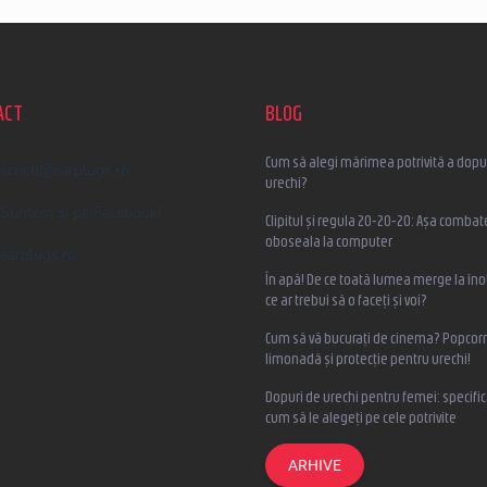
ACT
BLOG
Cum să alegi mărimea potrivită a dopur
scrieti
@
earplugs.ro
urechi?
Suntem și pe Facebook!
Clipitul și regula 20-20-20: Așa combat
oboseala la computer
earplugs.ro
În apă! De ce toată lumea merge la înot
ce ar trebui să o faceți și voi?
Cum să vă bucurați de cinema? Popcorn
limonadă și protecție pentru urechi!
Dopuri de urechi pentru femei: specifica
cum să le alegeți pe cele potrivite
ARHIVE