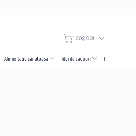
COŞ GOL
COŞ
DE
CUMPĂRĂTURI
Alimentatie sănătoasă
Idei de cadouri
Promotii
N