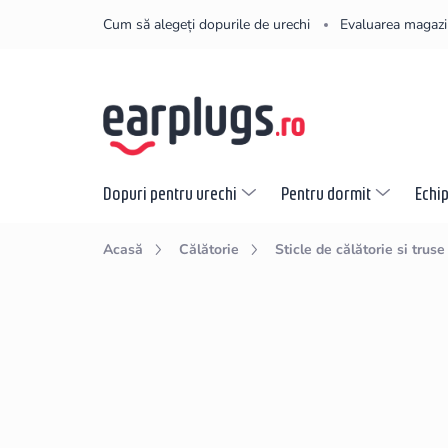
Treci
Cum să alegeți dopurile de urechi
Evaluarea magazi
la
conținut
Dopuri pentru urechi
Pentru dormit
Echi
Acasă
Călătorie
Sticle de călătorie si truse