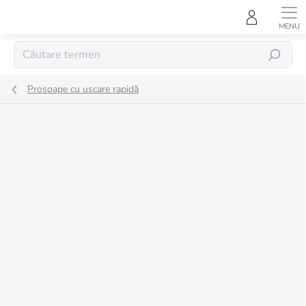
Treci
la
conținut
CĂUTARE
Prosoape cu uscare rapidă