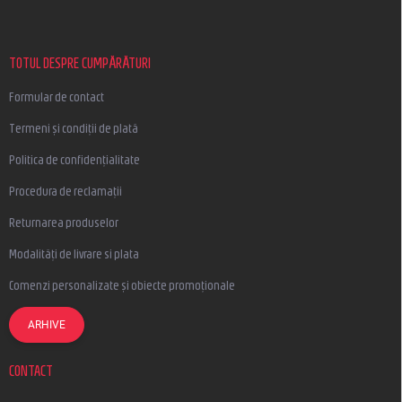
b
s
o
l
TOTUL DESPRE CUMPĂRĂTURI
Formular de contact
Termeni și condiții de plată
Politica de confidențialitate
Procedura de reclamații
Returnarea produselor
Modalități de livrare si plata
Comenzi personalizate și obiecte promoționale
ARHIVE
CONTACT