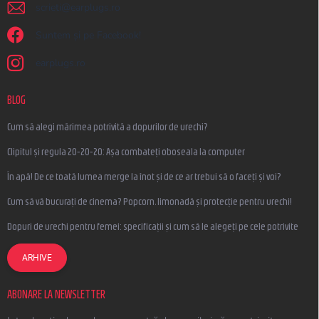
scrieti
@
earplugs.ro
Suntem și pe Facebook!
earplugs.ro
BLOG
Cum să alegi mărimea potrivită a dopurilor de urechi?
Clipitul și regula 20-20-20: Așa combateți oboseala la computer
În apă! De ce toată lumea merge la înot și de ce ar trebui să o faceți și voi?
Cum să vă bucurați de cinema? Popcorn, limonadă și protecție pentru urechi!
Dopuri de urechi pentru femei: specificații și cum să le alegeți pe cele potrivite
ARHIVE
ABONARE LA NEWSLETTER