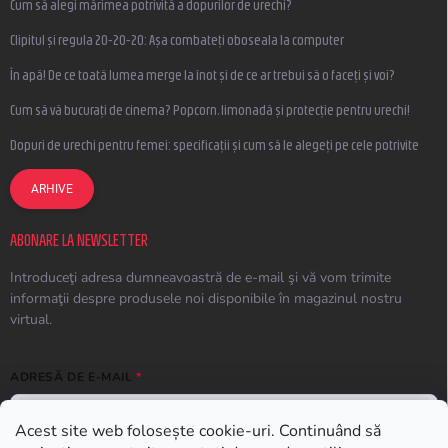
Cum să alegi mărimea potrivită a dopurilor de urechi?
Clipitul și regula 20-20-20: Așa combateți oboseala la computer
În apă! De ce toată lumea merge la înot și de ce ar trebui să o faceți și voi?
Cum să vă bucurați de cinema? Popcorn, limonadă și protecție pentru urechi!
Dopuri de urechi pentru femei: specificații și cum să le alegeți pe cele potrivite
ARHIVE
ABONARE LA NEWSLETTER
Introduceţi adresa dumneavoastră de e-mail şi vă vom trimite
informaţii despre produsele noi disponibile în magazinul nostru
virtual.
ADRESĂ DE E-MAIL
Acest site web folosește cookie-uri. Continuând să