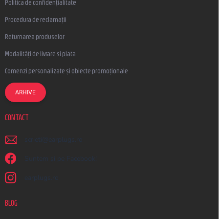
Politica de confidențialitate
Procedura de reclamații
Returnarea produselor
Modalități de livrare si plata
Comenzi personalizate și obiecte promoționale
ARHIVE
CONTACT
scrieti
@
earplugs.ro
Suntem și pe Facebook!
earplugs.ro
BLOG