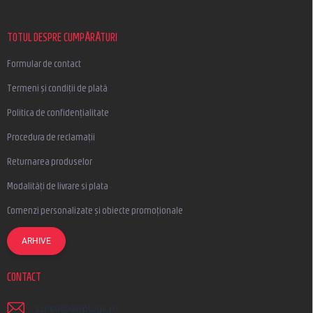
s
o
l
TOTUL DESPRE CUMPĂRĂTURI
Formular de contact
Termeni și condiții de plată
Politica de confidențialitate
Procedura de reclamații
Returnarea produselor
Modalități de livrare si plata
Comenzi personalizate și obiecte promoționale
ARHIVE
CONTACT
scrieti
@
earplugs.ro