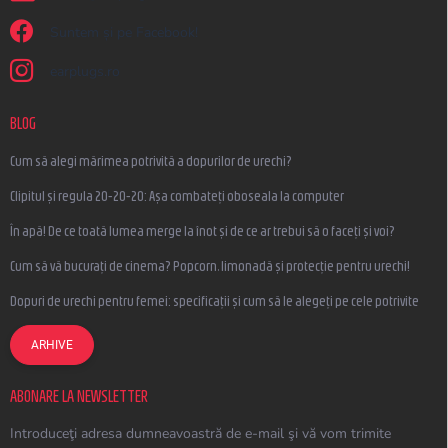
Suntem și pe Facebook!
earplugs.ro
BLOG
Cum să alegi mărimea potrivită a dopurilor de urechi?
Clipitul și regula 20-20-20: Așa combateți oboseala la computer
În apă! De ce toată lumea merge la înot și de ce ar trebui să o faceți și voi?
Cum să vă bucurați de cinema? Popcorn, limonadă și protecție pentru urechi!
Dopuri de urechi pentru femei: specificații și cum să le alegeți pe cele potrivite
ARHIVE
ABONARE LA NEWSLETTER
Introduceţi adresa dumneavoastră de e-mail şi vă vom trimite