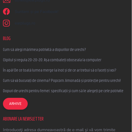
scrieti
@
earplugs.ro
Suntem și pe Facebook!
earplugs.ro
BLOG
Cum să alegi mărimea potrivită a dopurilor de urechi?
Clipitul și regula 20-20-20: Așa combateți oboseala la computer
În apă! De ce toată lumea merge la înot și de ce ar trebui să o faceți și voi?
Cum să vă bucurați de cinema? Popcorn, limonadă și protecție pentru urechi!
Dopuri de urechi pentru femei: specificații și cum să le alegeți pe cele potrivite
ARHIVE
ABONARE LA NEWSLETTER
Introduceţi adresa dumneavoastră de e-mail şi vă vom trimite