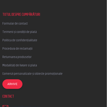
s
o
l
TOTUL DESPRE CUMPĂRĂTURI
Formular de contact
Termeni și condiții de plată
Politica de confidențialitate
Procedura de reclamații
Returnarea produselor
Modalități de livrare si plata
Comenzi personalizate și obiecte promoționale
ARHIVE
CONTACT