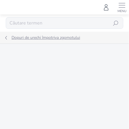
Treci
la
conținut
CĂUTARE
Dopuri de urechi împotriva zgomotului