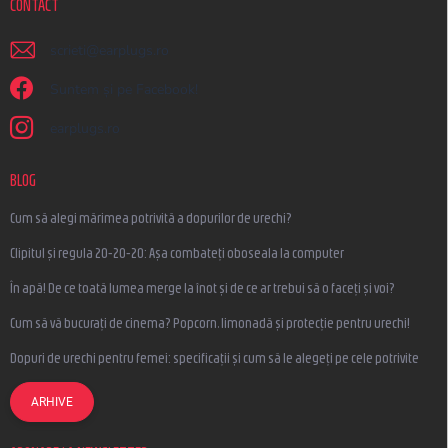
CONTACT
scrieti
@
earplugs.ro
Suntem și pe Facebook!
earplugs.ro
BLOG
Cum să alegi mărimea potrivită a dopurilor de urechi?
Clipitul și regula 20-20-20: Așa combateți oboseala la computer
În apă! De ce toată lumea merge la înot și de ce ar trebui să o faceți și voi?
Cum să vă bucurați de cinema? Popcorn, limonadă și protecție pentru urechi!
Dopuri de urechi pentru femei: specificații și cum să le alegeți pe cele potrivite
ARHIVE