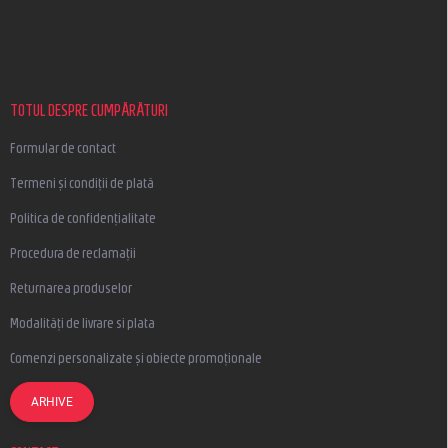
u
b
s
o
l
TOTUL DESPRE CUMPĂRĂTURI
Formular de contact
Termeni și condiții de plată
Politica de confidențialitate
Procedura de reclamații
Returnarea produselor
Modalități de livrare si plata
Comenzi personalizate și obiecte promoționale
ARHIVE