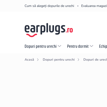
Treci
Cum să alegeți dopurile de urechi
Evaluarea magazi
la
conținut
Dopuri pentru urechi
Pentru dormit
Echi
Acasă
Dopuri pentru urechi
Dopuri de urec