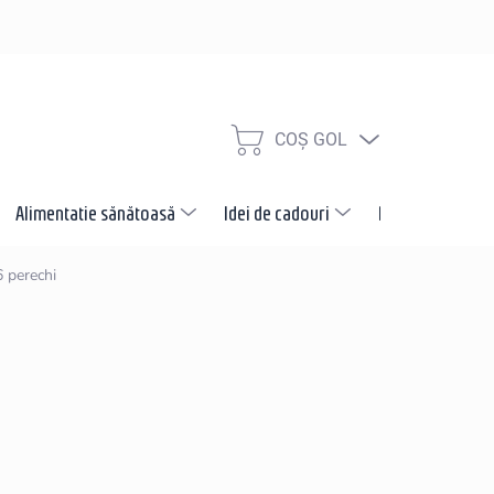
COŞ GOL
COŞ
DE
CUMPĂRĂTURI
Alimentatie sănătoasă
Idei de cadouri
Promotii
N
6 perechi