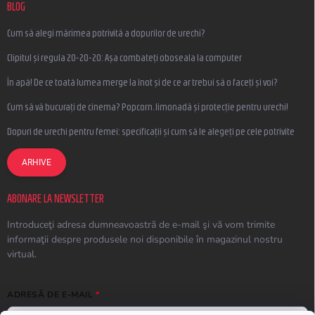
BLOG
Cum să alegi mărimea potrivită a dopurilor de urechi?
Clipitul și regula 20-20-20: Așa combateți oboseala la computer
În apă! De ce toată lumea merge la înot și de ce ar trebui să o faceți și voi?
Cum să vă bucurați de cinema? Popcorn, limonadă și protecție pentru urechi!
Dopuri de urechi pentru femei: specificații și cum să le alegeți pe cele potrivite
ARHIVE
ABONARE LA NEWSLETTER
Introduceţi adresa dumneavoastră de e-mail şi vă vom trimite
informaţii despre produsele noi disponibile în magazinul nostru
virtual.
ADRESĂ DE E-MAIL