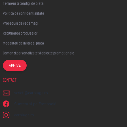
Termeni și condiții de plată
Politica de confidențialitate
Procedura de reclamații
Returnarea produselor
Modalități de livrare si plata
Comenzi personalizate și obiecte promoționale
ARHIVE
CONTACT
scrieti
@
earplugs.ro
Suntem și pe Facebook!
earplugs.ro