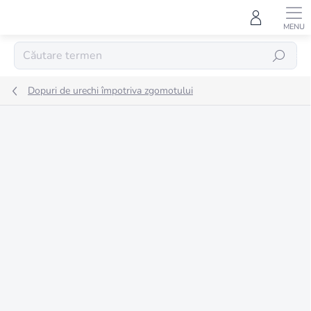
Treci
la
conținut
CĂUTARE
Dopuri de urechi împotriva zgomotului