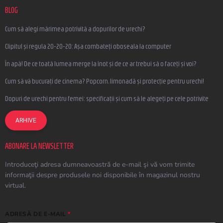
BLOG
Cum să alegi mărimea potrivită a dopurilor de urechi?
Clipitul și regula 20-20-20: Așa combateți oboseala la computer
În apă! De ce toată lumea merge la înot și de ce ar trebui să o faceți și voi?
Cum să vă bucurați de cinema? Popcorn, limonadă și protecție pentru urechi!
Dopuri de urechi pentru femei: specificații și cum să le alegeți pe cele potrivite
ARHIVE
ABONARE LA NEWSLETTER
Introduceţi adresa dumneavoastră de e-mail şi vă vom trimite
informaţii despre produsele noi disponibile în magazinul nostru
virtual.
ADRESĂ DE E-MAIL