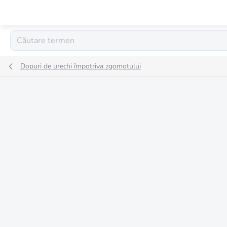
Treci
la
conținut
Dopuri de urechi împotriva zgomotului