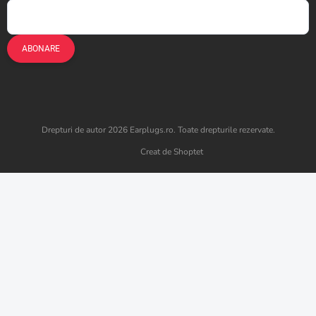
ABONARE
Drepturi de autor 2026
Earplugs.ro
. Toate drepturile rezervate.
Creat de Shoptet