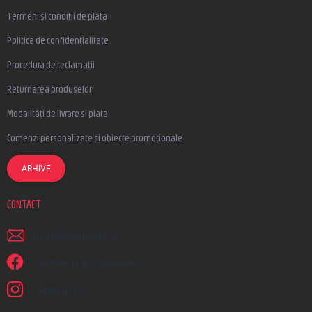
Termeni și condiții de plată
Politica de confidențialitate
Procedura de reclamații
Returnarea produselor
Modalități de livrare si plata
Comenzi personalizate și obiecte promoționale
ARHIVE
CONTACT
scrieti
@
earplugs.ro
Suntem și pe Facebook!
earplugs.ro