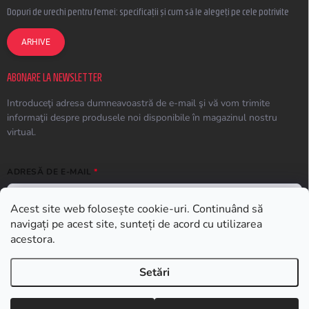
Dopuri de urechi pentru femei: specificații și cum să le alegeți pe cele potrivite
ARHIVE
ABONARE LA NEWSLETTER
Introduceţi adresa dumneavoastră de e-mail şi vă vom trimite
informaţii despre produsele noi disponibile în magazinul nostru
virtual.
ADRESĂ DE E-MAIL
Acest site web folosește cookie-uri. Continuând să
navigați pe acest site, sunteți de acord cu utilizarea
ABONARE
acestora.
Setări