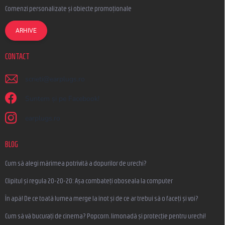
Comenzi personalizate și obiecte promoționale
ARHIVE
CONTACT
scrieti
@
earplugs.ro
Suntem și pe Facebook!
earplugs.ro
BLOG
Cum să alegi mărimea potrivită a dopurilor de urechi?
Clipitul și regula 20-20-20: Așa combateți oboseala la computer
În apă! De ce toată lumea merge la înot și de ce ar trebui să o faceți și voi?
Cum să vă bucurați de cinema? Popcorn, limonadă și protecție pentru urechi!