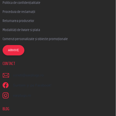
Politica de confidențialitate
Procedura de reclamații
Returnarea produselor
Modalități de livrare si plata
Comenzi personalizate și obiecte promoționale
ARHIVE
CONTACT
scrieti
@
earplugs.ro
Suntem și pe Facebook!
earplugs.ro
BLOG