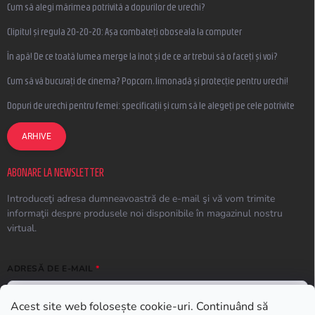
Cum să alegi mărimea potrivită a dopurilor de urechi?
Clipitul și regula 20-20-20: Așa combateți oboseala la computer
În apă! De ce toată lumea merge la înot și de ce ar trebui să o faceți și voi?
Cum să vă bucurați de cinema? Popcorn, limonadă și protecție pentru urechi!
Dopuri de urechi pentru femei: specificații și cum să le alegeți pe cele potrivite
ARHIVE
ABONARE LA NEWSLETTER
Introduceţi adresa dumneavoastră de e-mail şi vă vom trimite
informaţii despre produsele noi disponibile în magazinul nostru
virtual.
ADRESĂ DE E-MAIL
Acest site web folosește cookie-uri. Continuând să