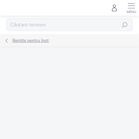
Treci
la
conținut
CĂUTARE
Bentite pentru înot