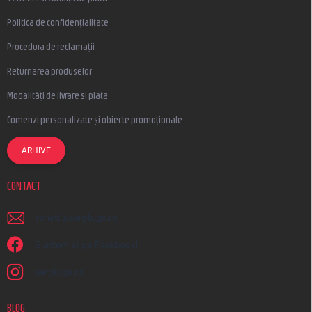
Politica de confidențialitate
Procedura de reclamații
Returnarea produselor
Modalități de livrare si plata
Comenzi personalizate și obiecte promoționale
ARHIVE
CONTACT
scrieti
@
earplugs.ro
Suntem și pe Facebook!
earplugs.ro
BLOG