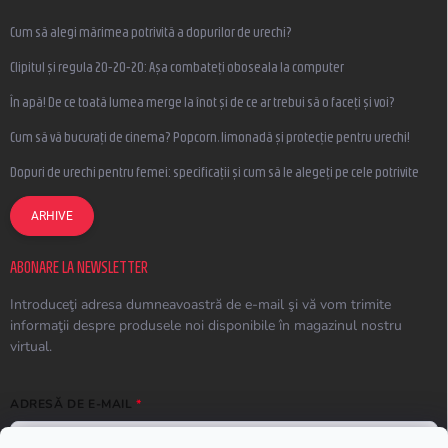
Cum să alegi mărimea potrivită a dopurilor de urechi?
Clipitul și regula 20-20-20: Așa combateți oboseala la computer
În apă! De ce toată lumea merge la înot și de ce ar trebui să o faceți și voi?
Cum să vă bucurați de cinema? Popcorn, limonadă și protecție pentru urechi!
Dopuri de urechi pentru femei: specificații și cum să le alegeți pe cele potrivite
ARHIVE
ABONARE LA NEWSLETTER
Introduceţi adresa dumneavoastră de e-mail şi vă vom trimite
informaţii despre produsele noi disponibile în magazinul nostru
virtual.
ADRESĂ DE E-MAIL