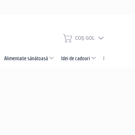
COŞ GOL
COŞ
DE
CUMPĂRĂTURI
Alimentatie sănătoasă
Idei de cadouri
Promotii
N