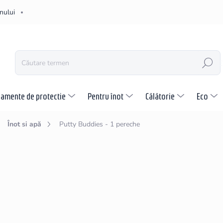
nului
CĂUTARE
pamente de protectie
Pentru înot
Călătorie
Eco
Înot si apă
Putty Buddies - 1 pereche