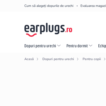
Treci
Cum să alegeți dopurile de urechi
Evaluarea magazi
la
conținut
Dopuri pentru urechi
Pentru dormit
Echi
Acasă
Dopuri pentru urechi
Pentru copii