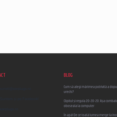
ACT
BLOG
Cum să alegi mărimea potrivită a dopur
scrieti
@
earplugs.ro
urechi?
Suntem și pe Facebook!
Clipitul și regula 20-20-20: Așa combat
oboseala la computer
earplugs.ro
În apă! De ce toată lumea merge la înot