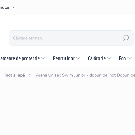
nului
CĂUTARE
pamente de protectie
Pentru înot
Călătorie
Eco
Înot si apă
Arena Unisex Swim Junior - dopuri de înot
Dopuri de