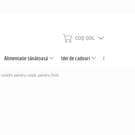
COŞ GOL
COŞ
DE
CUMPĂRĂTURI
Alimentatie sănătoasă
Idei de cadouri
Promotii
N
 urechi pentru copii, pentru înot