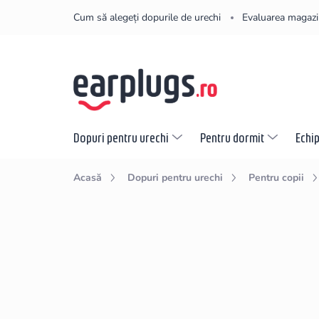
Treci
Cum să alegeți dopurile de urechi
Evaluarea magazi
la
conținut
Dopuri pentru urechi
Pentru dormit
Echi
Acasă
Dopuri pentru urechi
Pentru copii