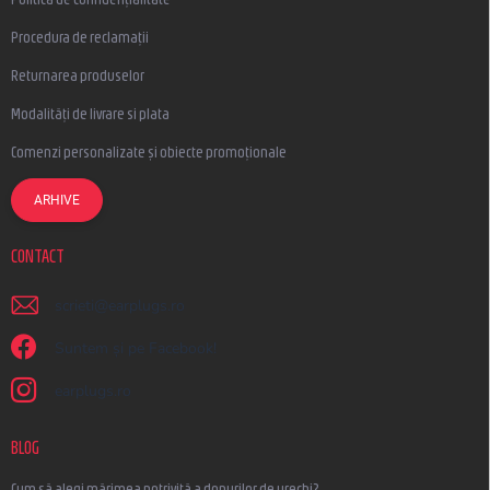
Procedura de reclamații
Returnarea produselor
Modalități de livrare si plata
Comenzi personalizate și obiecte promoționale
ARHIVE
CONTACT
scrieti
@
earplugs.ro
Suntem și pe Facebook!
earplugs.ro
BLOG
Cum să alegi mărimea potrivită a dopurilor de urechi?