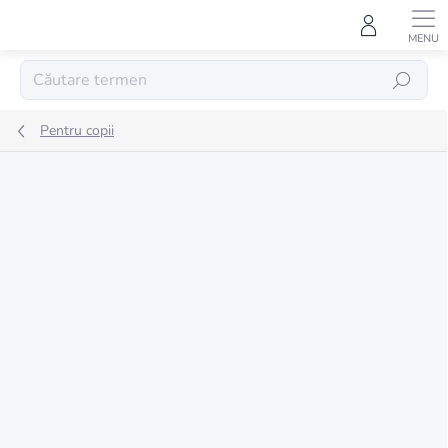
Treci
la
conținut
CĂUTARE
Pentru copii