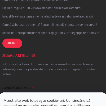
Clipitul și regula 20-20-20: Așa combateți oboseala la computer
În apă! De ce toată lumea merge la înot și de ce ar trebui să o faceți și voi?
Cum să vă bucurați de cinema? Popcorn, limonadă și protecție pentru urechi!
Dopuri de urechi pentru femei: specificații și cum să le alegeți pe cele potrivite
ARHIVE
ABONARE LA NEWSLETTER
Introduceţi adresa dumneavoastră de e-mail şi vă vom trimite
informaţii despre produsele noi disponibile în magazinul nostru
virtual.
ADRESĂ DE E-MAIL
Acest site web folosește cookie-uri. Continuând să
navigați pe acest site, sunteți de acord cu utilizarea