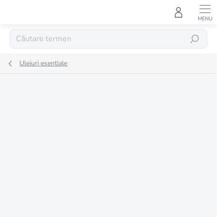
Treci
la
conținut
CĂUTARE
Uleiuri esentiale