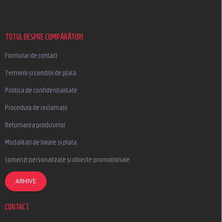
b
s
o
l
TOTUL DESPRE CUMPĂRĂTURI
Formular de contact
Termeni și condiții de plată
Politica de confidențialitate
Procedura de reclamații
Returnarea produselor
Modalități de livrare si plata
Comenzi personalizate și obiecte promoționale
ARHIVE
CONTACT