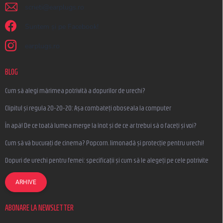
scrieti
@
earplugs.ro
Suntem și pe Facebook!
earplugs.ro
BLOG
Cum să alegi mărimea potrivită a dopurilor de urechi?
Clipitul și regula 20-20-20: Așa combateți oboseala la computer
În apă! De ce toată lumea merge la înot și de ce ar trebui să o faceți și voi?
Cum să vă bucurați de cinema? Popcorn, limonadă și protecție pentru urechi!
Dopuri de urechi pentru femei: specificații și cum să le alegeți pe cele potrivite
ARHIVE
ABONARE LA NEWSLETTER