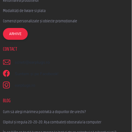
Returnarea produselor
Modalități de livrare si plata
Comenzi personalizate și obiecte promoționale
ARHIVE
CONTACT
scrieti
@
earplugs.ro
Suntem și pe Facebook!
earplugs.ro
BLOG
Cum să alegi mărimea potrivită a dopurilor de urechi?
Clipitul și regula 20-20-20: Așa combateți oboseala la computer