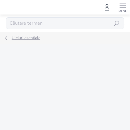
Treci
la
conținut
CĂUTARE
Uleiuri esentiale