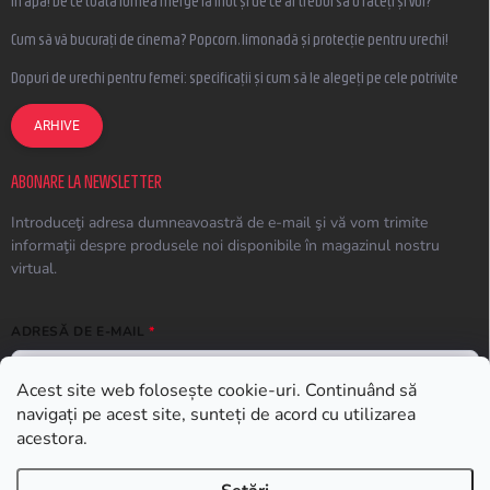
În apă! De ce toată lumea merge la înot și de ce ar trebui să o faceți și voi?
Cum să vă bucurați de cinema? Popcorn, limonadă și protecție pentru urechi!
Dopuri de urechi pentru femei: specificații și cum să le alegeți pe cele potrivite
ARHIVE
ABONARE LA NEWSLETTER
Introduceţi adresa dumneavoastră de e-mail şi vă vom trimite
informaţii despre produsele noi disponibile în magazinul nostru
virtual.
ADRESĂ DE E-MAIL
Acest site web folosește cookie-uri. Continuând să
navigați pe acest site, sunteți de acord cu utilizarea
ABONARE
acestora.