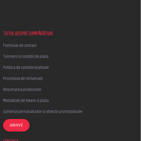
u
b
s
o
l
TOTUL DESPRE CUMPĂRĂTURI
Formular de contact
Termeni și condiții de plată
Politica de confidențialitate
Procedura de reclamații
Returnarea produselor
Modalități de livrare si plata
Comenzi personalizate și obiecte promoționale
ARHIVE