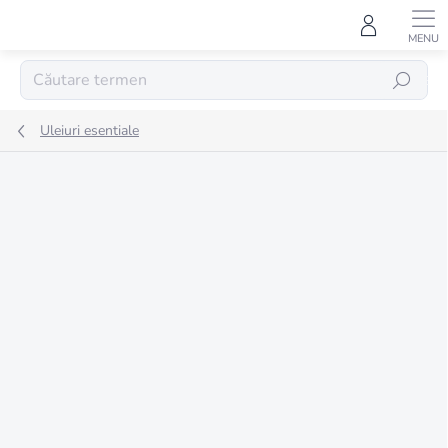
Treci
la
conținut
CĂUTARE
Uleiuri esentiale