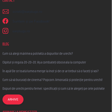
CONTACT
scrieti
@
earplugs.ro
Suntem și pe Facebook!
earplugs.ro
BLOG
Cum să alegi mărimea potrivită a dopurilor de urechi?
Clipitul și regula 20-20-20: Așa combateți oboseala la computer
În apă! De ce toată lumea merge la înot și de ce ar trebui să o faceți și voi?
Cum să vă bucurați de cinema? Popcorn, limonadă și protecție pentru urechi!
Dopuri de urechi pentru femei: specificații și cum să le alegeți pe cele potrivite
ARHIVE