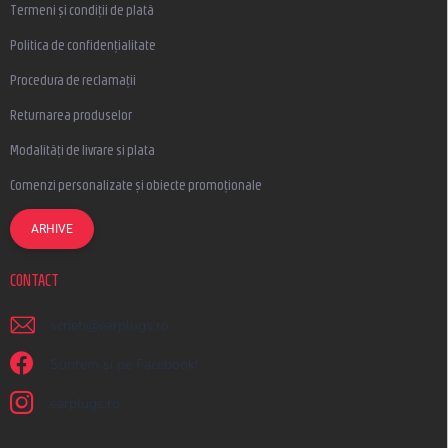
Termeni și condiții de plată
Politica de confidențialitate
Procedura de reclamații
Returnarea produselor
Modalități de livrare si plata
Comenzi personalizate și obiecte promoționale
ARHIVE
CONTACT
scrieti
@
earplugs.ro
Suntem și pe Facebook!
earplugs.ro