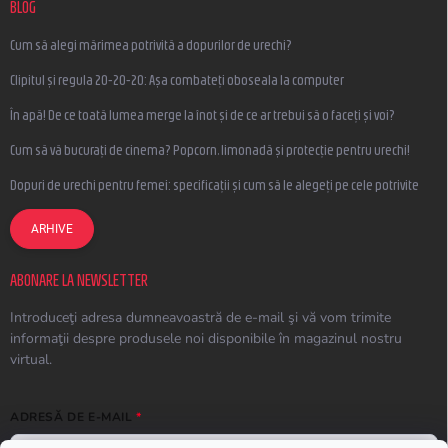
BLOG
Cum să alegi mărimea potrivită a dopurilor de urechi?
Clipitul și regula 20-20-20: Așa combateți oboseala la computer
În apă! De ce toată lumea merge la înot și de ce ar trebui să o faceți și voi?
Cum să vă bucurați de cinema? Popcorn, limonadă și protecție pentru urechi!
Dopuri de urechi pentru femei: specificații și cum să le alegeți pe cele potrivite
ARHIVE
ABONARE LA NEWSLETTER
Introduceţi adresa dumneavoastră de e-mail şi vă vom trimite
informaţii despre produsele noi disponibile în magazinul nostru
virtual.
ADRESĂ DE E-MAIL