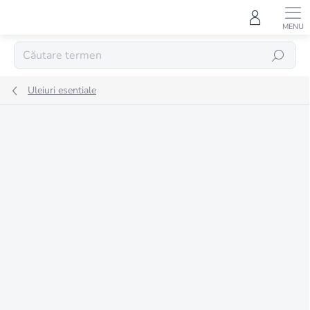
Treci
la
conținut
CĂUTARE
Uleiuri esentiale