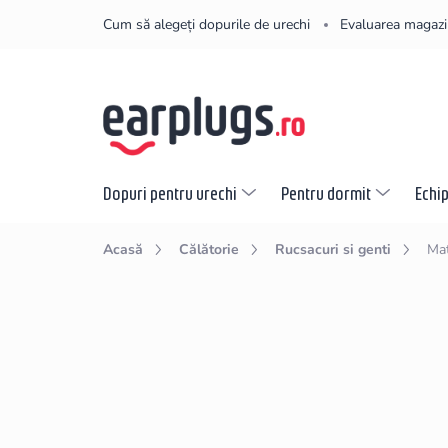
Treci
Cum să alegeți dopurile de urechi
Evaluarea magazi
la
conținut
Dopuri pentru urechi
Pentru dormit
Echi
Acasă
Călătorie
Rucsacuri si genti
Ma