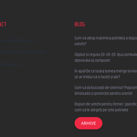
ACT
BLOG
Cum să alegi mărimea potrivită a dopur
scrieti
@
earplugs.ro
urechi?
Suntem și pe Facebook!
Clipitul și regula 20-20-20: Așa combat
oboseala la computer
earplugs.ro
În apă! De ce toată lumea merge la înot
ce ar trebui să o faceți și voi?
Cum să vă bucurați de cinema? Popcorn
limonadă și protecție pentru urechi!
Dopuri de urechi pentru femei: specifica
cum să le alegeți pe cele potrivite
ARHIVE