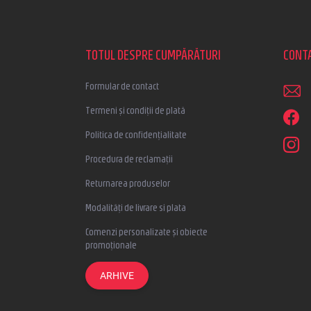
S
u
b
s
TOTUL DESPRE CUMPĂRĂTURI
CONT
o
l
Formular de contact
Termeni și condiții de plată
Politica de confidențialitate
Procedura de reclamații
Returnarea produselor
Modalități de livrare si plata
Comenzi personalizate și obiecte
promoționale
ARHIVE