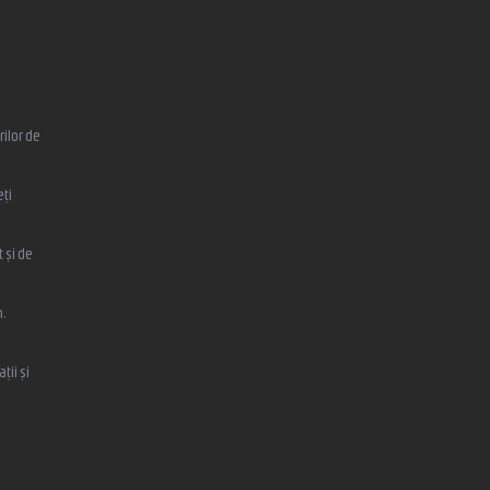
ilor de
eți
 și de
,
ții și