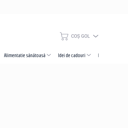
COŞ GOL
COŞ
DE
CUMPĂRĂTURI
Alimentatie sănătoasă
Idei de cadouri
Promotii
N