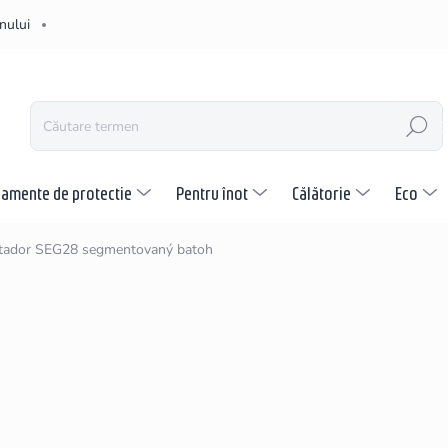
nului
CĂUTARE
pamente de protectie
Pentru înot
Călătorie
Eco
tador SEG28 segmentovaný batoh