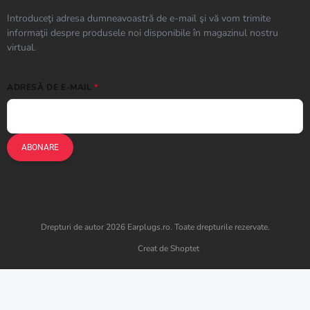
Introduceţi adresa dumneavoastră de e-mail şi vă vom trimite
informaţii despre produsele noi disponibile în magazinul nostru
virtual.
ADRESĂ DE E-MAIL
ABONARE
Drepturi de autor 2026
Earplugs.ro
. Toate drepturile rezervate.
Creat de Shoptet