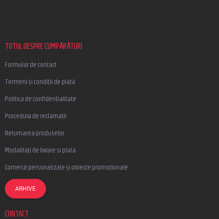
u
b
s
o
l
TOTUL DESPRE CUMPĂRĂTURI
Formular de contact
Termeni și condiții de plată
Politica de confidențialitate
Procedura de reclamații
Returnarea produselor
Modalități de livrare si plata
Comenzi personalizate și obiecte promoționale
ARHIVE
CONTACT