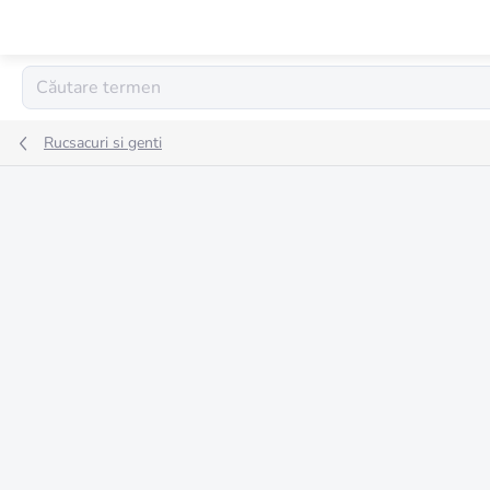
Treci
la
conținut
Rucsacuri si genti