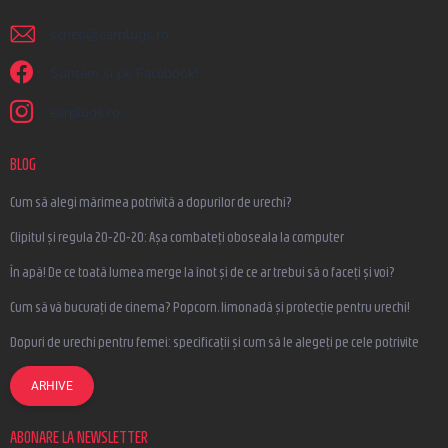
scrieti
@
earplugs.ro
Suntem și pe Facebook!
earplugs.ro
BLOG
Cum să alegi mărimea potrivită a dopurilor de urechi?
Clipitul și regula 20-20-20: Așa combateți oboseala la computer
În apă! De ce toată lumea merge la înot și de ce ar trebui să o faceți și voi?
Cum să vă bucurați de cinema? Popcorn, limonadă și protecție pentru urechi!
Dopuri de urechi pentru femei: specificații și cum să le alegeți pe cele potrivite
ARHIVE
ABONARE LA NEWSLETTER