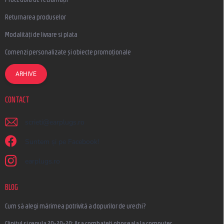
Returnarea produselor
Modalități de livrare si plata
Comenzi personalizate și obiecte promoționale
ARHIVE
CONTACT
scrieti
@
earplugs.ro
Suntem și pe Facebook!
earplugs.ro
BLOG
Cum să alegi mărimea potrivită a dopurilor de urechi?
Clipitul și regula 20-20-20: Așa combateți oboseala la computer