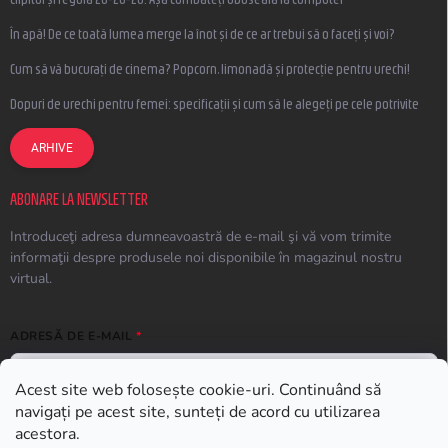
În apă! De ce toată lumea merge la înot și de ce ar trebui să o faceți și voi?
Cum să vă bucurați de cinema? Popcorn, limonadă și protecție pentru urechi!
Dopuri de urechi pentru femei: specificații și cum să le alegeți pe cele potrivite
ARHIVE
ABONARE LA NEWSLETTER
Introduceţi adresa dumneavoastră de e-mail şi vă vom trimite
informaţii despre produsele noi disponibile în magazinul nostru
virtual.
ADRESĂ DE E-MAIL
Acest site web folosește cookie-uri. Continuând să
navigați pe acest site, sunteți de acord cu utilizarea
ABONARE
acestora.