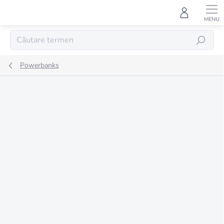
Treci
la
conținut
CĂUTARE
Powerbanks