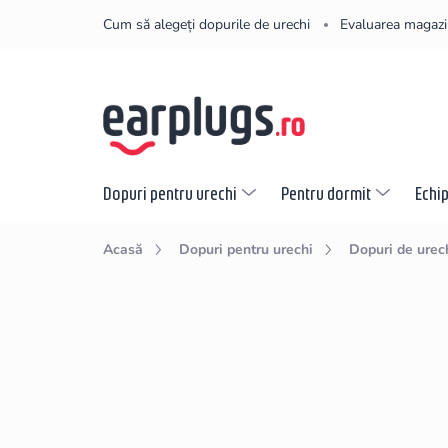
Treci
Cum să alegeți dopurile de urechi
Evaluarea magazi
la
conținut
Dopuri pentru urechi
Pentru dormit
Echi
Acasă
Dopuri pentru urechi
Dopuri de urec