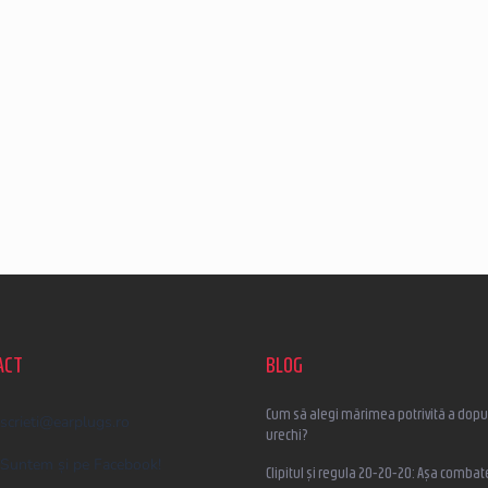
ACT
BLOG
Cum să alegi mărimea potrivită a dopur
scrieti
@
earplugs.ro
urechi?
Suntem și pe Facebook!
Clipitul și regula 20-20-20: Așa combat