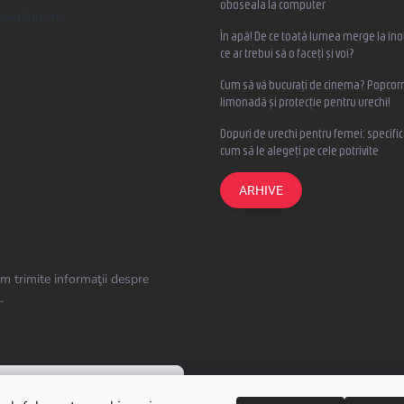
oboseala la computer
earplugs.ro
În apă! De ce toată lumea merge la înot
ce ar trebui să o faceți și voi?
Cum să vă bucurați de cinema? Popcorn
limonadă și protecție pentru urechi!
Dopuri de urechi pentru femei: specifica
cum să le alegeți pe cele potrivite
ARHIVE
m trimite informaţii despre
.