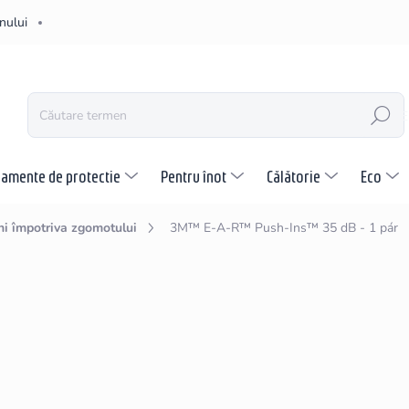
nului
CĂUTARE
pamente de protectie
Pentru înot
Călătorie
Eco
hi împotriva zgomotului
3M™ E-A-R™ Push-Ins™ 35 dB - 1 pár