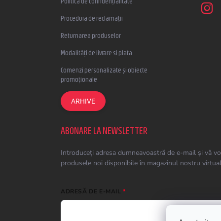
Politica de confidențialitate
Procedura de reclamații
Returnarea produselor
Modalități de livrare si plata
Comenzi personalizate și obiecte
promoționale
ARHIVE
ABONARE LA NEWSLETTER
Introduceţi adresa dumneavoastră de e-mail şi vă vo
produsele noi disponibile în magazinul nostru virtual
ADRESĂ DE E-MAIL