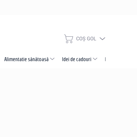
COŞ GOL
COŞ
DE
CUMPĂRĂTURI
Alimentatie sănătoasă
Idei de cadouri
Promotii
N