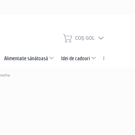
COŞ GOL
COŞ
DE
CUMPĂRĂTURI
Alimentatie sănătoasă
Idei de cadouri
Promotii
N
ereche