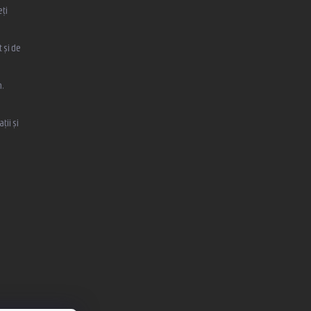
eți
 și de
,
ții și