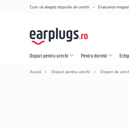
Treci
Cum să alegeți dopurile de urechi
Evaluarea magazi
la
conținut
Dopuri pentru urechi
Pentru dormit
Echi
Acasă
Dopuri pentru urechi
Dopuri de urec