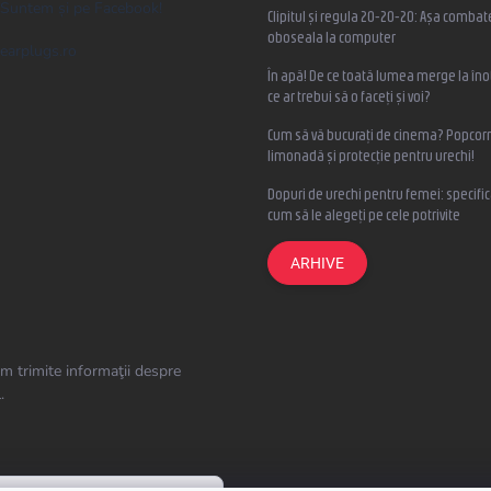
Suntem și pe Facebook!
Clipitul și regula 20-20-20: Așa combat
oboseala la computer
earplugs.ro
În apă! De ce toată lumea merge la înot
ce ar trebui să o faceți și voi?
Cum să vă bucurați de cinema? Popcorn
limonadă și protecție pentru urechi!
Dopuri de urechi pentru femei: specifica
cum să le alegeți pe cele potrivite
ARHIVE
m trimite informaţii despre
.