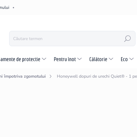
nului
CĂUTARE
pamente de protectie
Pentru înot
Călătorie
Eco
hi împotriva zgomotului
Honeywell dopuri de urechi Quiet® - 1 p