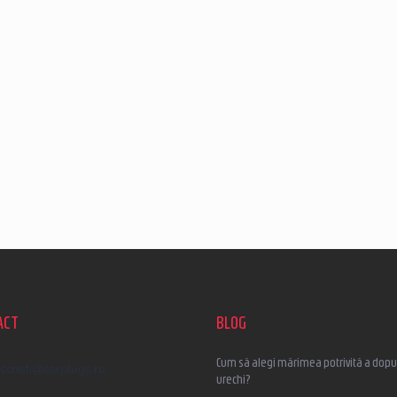
ACT
BLOG
Cum să alegi mărimea potrivită a dopur
scrieti
@
earplugs.ro
urechi?