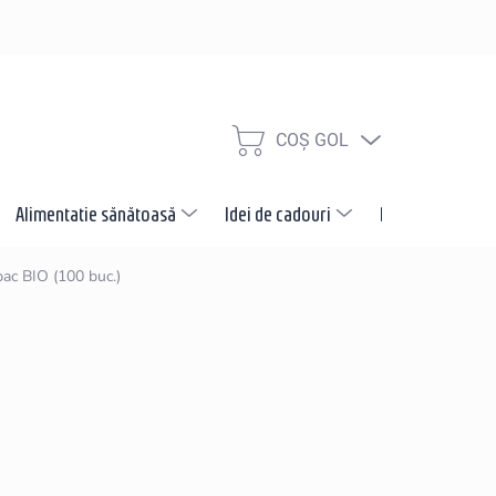
COŞ GOL
COŞ
DE
CUMPĂRĂTURI
Alimentatie sănătoasă
Idei de cadouri
Promotii
N
ac BIO (100 buc.)