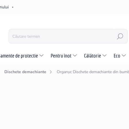
nului
CĂUTARE
pamente de protectie
Pentru înot
Călătorie
Eco
Dischete demachiante
Organyc Dischete demachiante din bumb