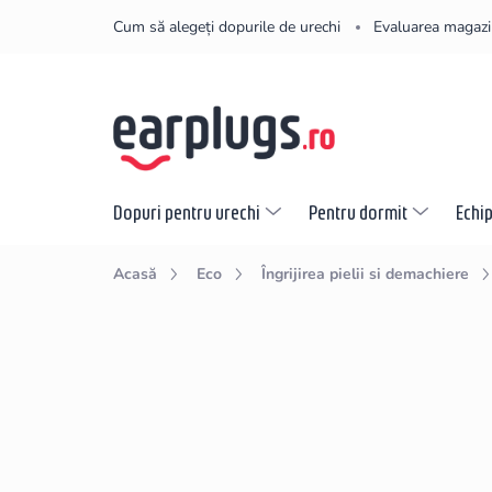
Treci
Cum să alegeți dopurile de urechi
Evaluarea magazi
la
conținut
Dopuri pentru urechi
Pentru dormit
Echi
Acasă
Eco
Îngrijirea pielii si demachiere