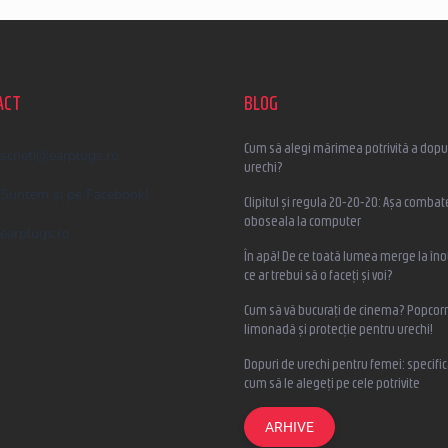
ACT
BLOG
Cum să alegi mărimea potrivită a dopur
scrieti
@
earplugs.ro
urechi?
Suntem și pe Facebook!
Clipitul și regula 20-20-20: Așa combat
oboseala la computer
earplugs.ro
În apă! De ce toată lumea merge la înot
ce ar trebui să o faceți și voi?
Cum să vă bucurați de cinema? Popcorn
limonadă și protecție pentru urechi!
Dopuri de urechi pentru femei: specifica
cum să le alegeți pe cele potrivite
ARHIVE