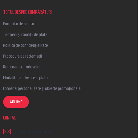
o
l
TOTUL DESPRE CUMPĂRĂTURI
Formular de contact
Termeni și condiții de plată
Politica de confidențialitate
Procedura de reclamații
Returnarea produselor
Modalități de livrare si plata
Comenzi personalizate și obiecte promoționale
ARHIVE
CONTACT
scrieti
@
earplugs.ro