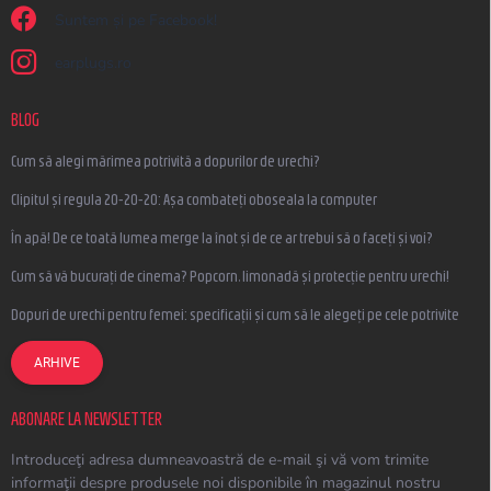
Suntem și pe Facebook!
earplugs.ro
BLOG
Cum să alegi mărimea potrivită a dopurilor de urechi?
Clipitul și regula 20-20-20: Așa combateți oboseala la computer
În apă! De ce toată lumea merge la înot și de ce ar trebui să o faceți și voi?
Cum să vă bucurați de cinema? Popcorn, limonadă și protecție pentru urechi!
Dopuri de urechi pentru femei: specificații și cum să le alegeți pe cele potrivite
ARHIVE
ABONARE LA NEWSLETTER
Introduceţi adresa dumneavoastră de e-mail şi vă vom trimite
informaţii despre produsele noi disponibile în magazinul nostru