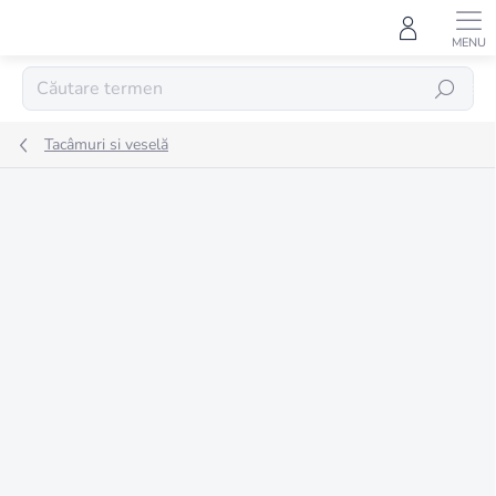
Treci
la
conținut
CĂUTARE
Tacâmuri si veselă