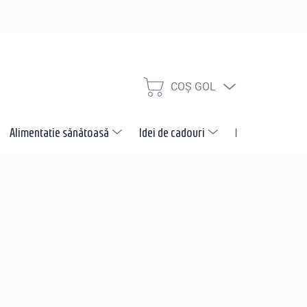
COŞ GOL
COŞ
DE
CUMPĂRĂTURI
Alimentatie sănătoasă
Idei de cadouri
Promotii
N