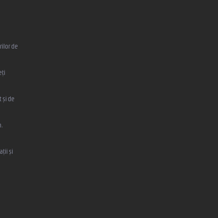
ilor de
eți
 și de
,
ții și