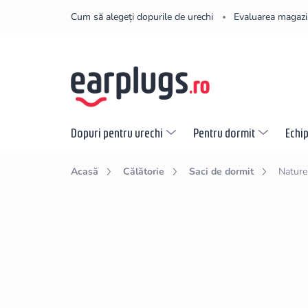
Treci
Cum să alegeți dopurile de urechi
Evaluarea magazi
la
conținut
Dopuri pentru urechi
Pentru dormit
Echi
Acasă
Călătorie
Saci de dormit
Nature