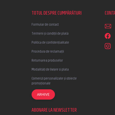
b
s
TOTUL DESPRE CUMPĂRĂTURI
CONT
o
l
Formular de contact
Termeni și condiții de plată
Politica de confidențialitate
Procedura de reclamații
Returnarea produselor
Modalități de livrare si plata
Comenzi personalizate și obiecte
promoționale
ARHIVE
ABONARE LA NEWSLETTER