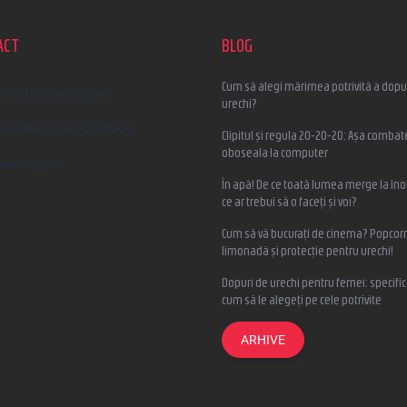
ACT
BLOG
Cum să alegi mărimea potrivită a dopur
scrieti
@
earplugs.ro
urechi?
Suntem și pe Facebook!
Clipitul și regula 20-20-20: Așa combat
oboseala la computer
earplugs.ro
În apă! De ce toată lumea merge la înot
ce ar trebui să o faceți și voi?
Cum să vă bucurați de cinema? Popcorn
limonadă și protecție pentru urechi!
Dopuri de urechi pentru femei: specifica
cum să le alegeți pe cele potrivite
ARHIVE