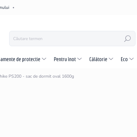
nului
CĂUTARE
pamente de protectie
Pentru înot
Călătorie
Eco
hike PS200 - sac de dormit oval 1600g