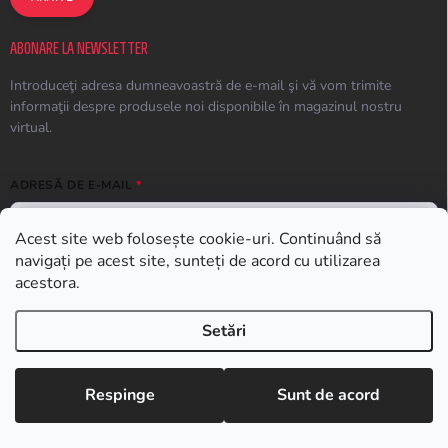
ABONARE LA NEWSLETTER
Introduceţi adresa dumneavoastră de e-mail şi vă vom trimite
informaţii despre produsele noi disponibile în magazinul nostru
virtual.
ADRESĂ DE E-MAIL
Acest site web folosește cookie-uri. Continuând să
navigați pe acest site, sunteți de acord cu utilizarea
ABONARE
acestora.
Setări
Drepturi de autor 2026
Earplugs.ro
. Toate drepturile rezervate.
Respinge
Sunt de acord
Creat de Shoptet