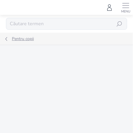
Treci
la
conținut
CĂUTARE
Pentru copii