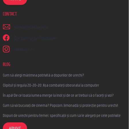
CONTACT
scrieti
@
earplugs.ro
Suntem și pe Facebook!
earplugs.ro
BLOG
Cum să alegi mărimea potrivită a dopurilor de urechi?
Clipitul și regula 20-20-20: Așa combateți oboseala la computer
În apă! De ce toată lumea merge la înot și de ce ar trebui să o faceți și voi?
Cum să vă bucurați de cinema? Popcorn, limonadă și protecție pentru urechi!
Dopuri de urechi pentru femei: specificații și cum să le alegeți pe cele potrivite
ARHIVE