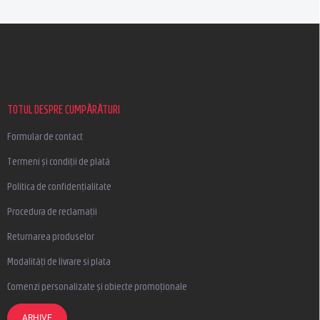
S
u
b
s
o
l
TOTUL DESPRE CUMPĂRĂTURI
Formular de contact
Termeni și condiții de plată
Politica de confidențialitate
Procedura de reclamații
Returnarea produselor
Modalități de livrare si plata
Comenzi personalizate și obiecte promoționale
ARHIVE