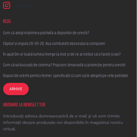
earplugs.ro
BLOG
Cum să alegi mărimea potrivită a dopurilor de urechi?
Clipitul și regula 20-20-20: Așa combateți oboseala la computer
În apă! De ce toată lumea merge la înot și de ce ar trebui să o faceți și voi?
Cum să vă bucurați de cinema? Popcorn, limonadă și protecție pentru urechi!
Dopuri de urechi pentru femei: specificații și cum să le alegeți pe cele potrivite
ARHIVE
ABONARE LA NEWSLETTER
Introduceţi adresa dumneavoastră de e-mail şi vă vom trimite
informaţii despre produsele noi disponibile în magazinul nostru
virtual.