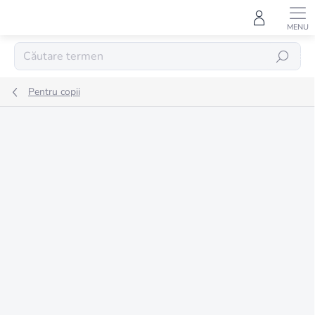
Treci
la
conținut
CĂUTARE
Pentru copii