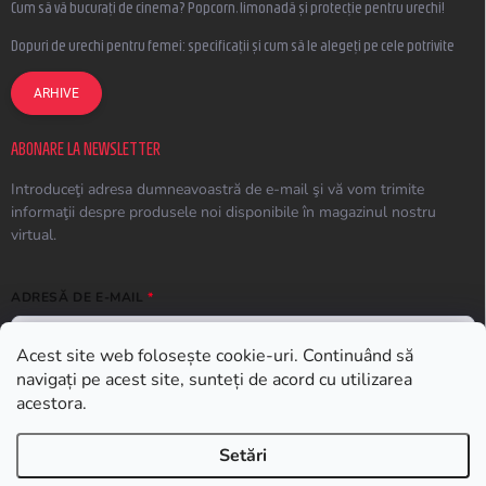
Cum să vă bucurați de cinema? Popcorn, limonadă și protecție pentru urechi!
Dopuri de urechi pentru femei: specificații și cum să le alegeți pe cele potrivite
ARHIVE
ABONARE LA NEWSLETTER
Introduceţi adresa dumneavoastră de e-mail şi vă vom trimite
informaţii despre produsele noi disponibile în magazinul nostru
virtual.
ADRESĂ DE E-MAIL
Acest site web folosește cookie-uri. Continuând să
navigați pe acest site, sunteți de acord cu utilizarea
ABONARE
acestora.
Setări