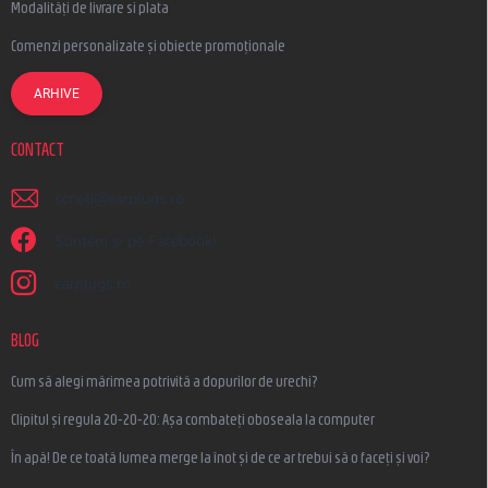
Modalități de livrare si plata
Comenzi personalizate și obiecte promoționale
ARHIVE
CONTACT
scrieti
@
earplugs.ro
Suntem și pe Facebook!
earplugs.ro
BLOG
Cum să alegi mărimea potrivită a dopurilor de urechi?
Clipitul și regula 20-20-20: Așa combateți oboseala la computer
În apă! De ce toată lumea merge la înot și de ce ar trebui să o faceți și voi?