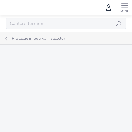
Treci
la
conținut
CĂUTARE
Protectie împotriva insectelor