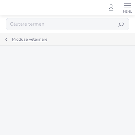
Treci
la
conținut
CĂUTARE
Produse veterinare