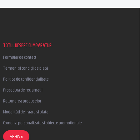
S
u
b
s
o
l
TOTUL DESPRE CUMPĂRĂTURI
Formular de contact
Termeni și condiții de plată
Politica de confidențialitate
Procedura de reclamații
Returnarea produselor
Modalități de livrare si plata
Comenzi personalizate și obiecte promoționale
ARHIVE