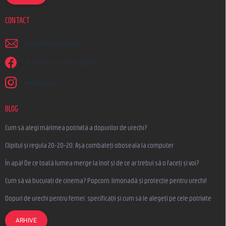
CONTACT
scrieti
@
earplugs.ro
Suntem și pe Facebook!
earplugs.ro
BLOG
Cum să alegi mărimea potrivită a dopurilor de urechi?
Clipitul și regula 20-20-20: Așa combateți oboseala la computer
În apă! De ce toată lumea merge la înot și de ce ar trebui să o faceți și voi?
Cum să vă bucurați de cinema? Popcorn, limonadă și protecție pentru urechi!
Dopuri de urechi pentru femei: specificații și cum să le alegeți pe cele potrivite
ARHIVE