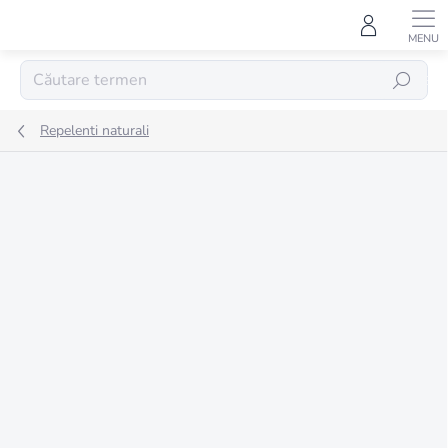
Treci
la
conținut
CĂUTARE
Repelenti naturali