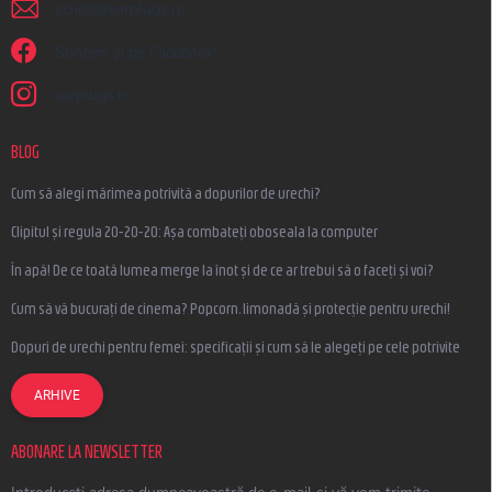
scrieti
@
earplugs.ro
Suntem și pe Facebook!
earplugs.ro
BLOG
Cum să alegi mărimea potrivită a dopurilor de urechi?
Clipitul și regula 20-20-20: Așa combateți oboseala la computer
În apă! De ce toată lumea merge la înot și de ce ar trebui să o faceți și voi?
Cum să vă bucurați de cinema? Popcorn, limonadă și protecție pentru urechi!
Dopuri de urechi pentru femei: specificații și cum să le alegeți pe cele potrivite
ARHIVE
ABONARE LA NEWSLETTER