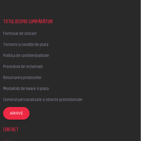
b
s
o
l
TOTUL DESPRE CUMPĂRĂTURI
Formular de contact
Termeni și condiții de plată
Politica de confidențialitate
Procedura de reclamații
Returnarea produselor
Modalități de livrare si plata
Comenzi personalizate și obiecte promoționale
ARHIVE
CONTACT