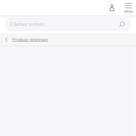
Treci
la
conținut
CĂUTARE
Produse veterinare