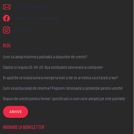
scrieti
@
earplugs.ro
Suntem și pe Facebook!
earplugs.ro
BLOG
Cum să alegi mărimea potrivită a dopurilor de urechi?
Clipitul și regula 20-20-20: Așa combateți oboseala la computer
În apă! De ce toată lumea merge la înot și de ce ar trebui să o faceți și voi?
Cum să vă bucurați de cinema? Popcorn, limonadă și protecție pentru urechi!
Dopuri de urechi pentru femei: specificații și cum să le alegeți pe cele potrivite
ARHIVE
ABONARE LA NEWSLETTER