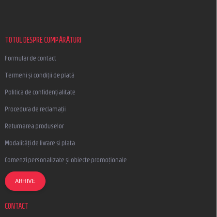
b
s
o
l
TOTUL DESPRE CUMPĂRĂTURI
Formular de contact
Termeni și condiții de plată
Politica de confidențialitate
Procedura de reclamații
Returnarea produselor
Modalități de livrare si plata
Comenzi personalizate și obiecte promoționale
ARHIVE
CONTACT