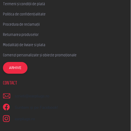
Termeni și condiții de plată
Politica de confidențialitate
Procedura de reclamații
Returnarea produselor
Modalități de livrare si plata
Comenzi personalizate și obiecte promoționale
ARHIVE
CONTACT
scrieti
@
earplugs.ro
Suntem și pe Facebook!
earplugs.ro