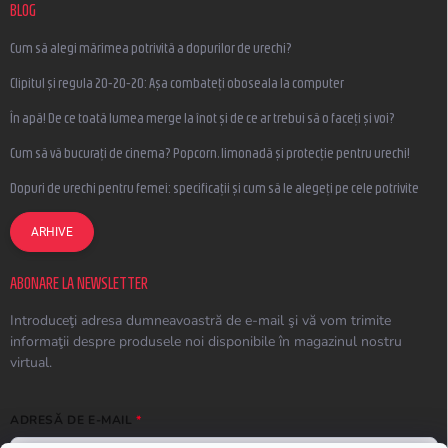
BLOG
Cum să alegi mărimea potrivită a dopurilor de urechi?
Clipitul și regula 20-20-20: Așa combateți oboseala la computer
În apă! De ce toată lumea merge la înot și de ce ar trebui să o faceți și voi?
Cum să vă bucurați de cinema? Popcorn, limonadă și protecție pentru urechi!
Dopuri de urechi pentru femei: specificații și cum să le alegeți pe cele potrivite
ARHIVE
ABONARE LA NEWSLETTER
Introduceţi adresa dumneavoastră de e-mail şi vă vom trimite
informaţii despre produsele noi disponibile în magazinul nostru
virtual.
ADRESĂ DE E-MAIL