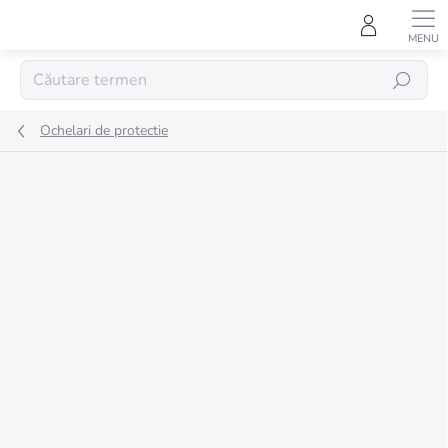
Treci
la
conținut
CĂUTARE
Ochelari de protectie