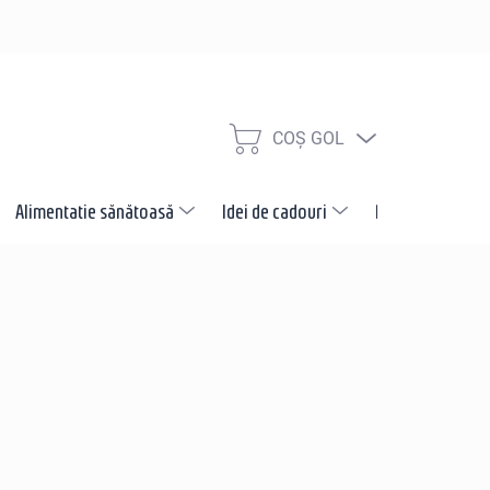
COŞ GOL
COŞ
DE
CUMPĂRĂTURI
Alimentatie sănătoasă
Idei de cadouri
Promotii
N