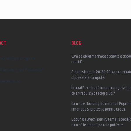
ACT
BLOG
Cum să alegi mărimea potrivită a dopur
scrieti
@
earplugs.ro
urechi?
Suntem și pe Facebook!
Clipitul și regula 20-20-20: Așa combat
oboseala la computer
earplugs.ro
În apă! De ce toată lumea merge la înot
ce ar trebui să o faceți și voi?
Cum să vă bucurați de cinema? Popcorn
limonadă și protecție pentru urechi!
Dopuri de urechi pentru femei: specifica
cum să le alegeți pe cele potrivite