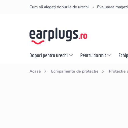
Treci
Cum să alegeți dopurile de urechi
Evaluarea magazi
la
conținut
Dopuri pentru urechi
Pentru dormit
Echi
Acasă
Echipamente de protectie
Protectie 