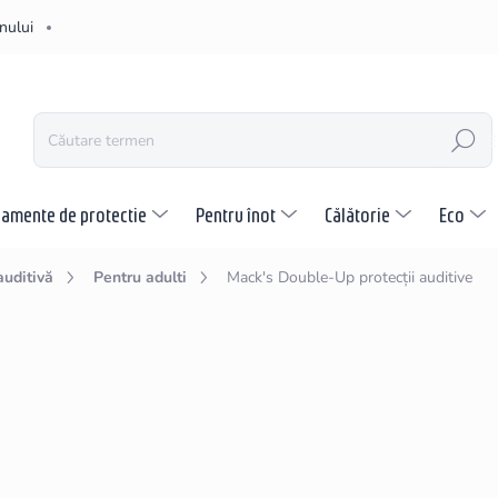
nului
CĂUTARE
pamente de protectie
Pentru înot
Călătorie
Eco
auditivă
Pentru adulti
Mack's Double-Up protecții auditive