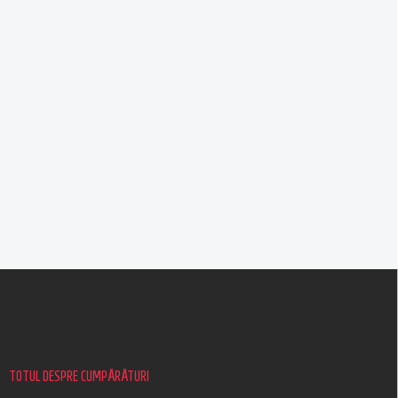
S
u
b
s
o
l
TOTUL DESPRE CUMPĂRĂTURI