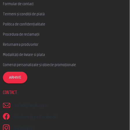
Formular de contact
Termeni și condiții de plată
Politica de confidențialitate
Procedura de reclamații
Returnarea produselor
Modalități de livrare si plata
Comenzi personalizate și obiecte promoționale
ARHIVE
CONTACT
scrieti
@
earplugs.ro
Suntem și pe Facebook!
earplugs.ro