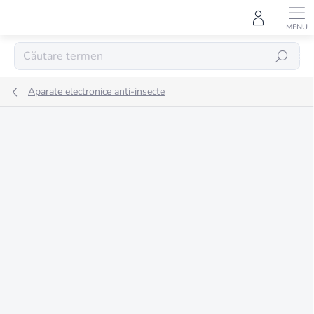
Treci
la
conținut
CĂUTARE
Aparate electronice anti-insecte