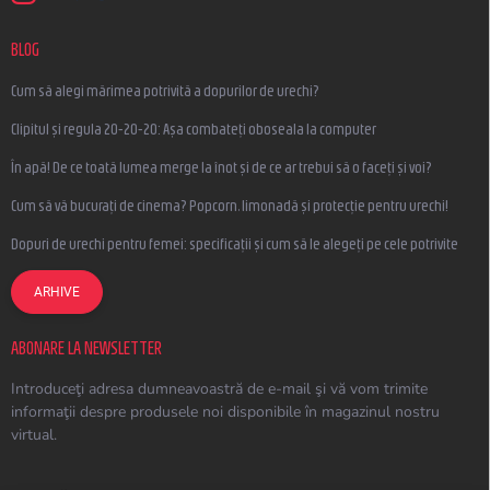
BLOG
Cum să alegi mărimea potrivită a dopurilor de urechi?
Clipitul și regula 20-20-20: Așa combateți oboseala la computer
În apă! De ce toată lumea merge la înot și de ce ar trebui să o faceți și voi?
Cum să vă bucurați de cinema? Popcorn, limonadă și protecție pentru urechi!
Dopuri de urechi pentru femei: specificații și cum să le alegeți pe cele potrivite
ARHIVE
ABONARE LA NEWSLETTER
Introduceţi adresa dumneavoastră de e-mail şi vă vom trimite
informaţii despre produsele noi disponibile în magazinul nostru
virtual.