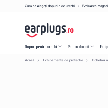
Treci
Cum să alegeți dopurile de urechi
Evaluarea magazi
la
conținut
Dopuri pentru urechi
Pentru dormit
Echi
Acasă
Echipamente de protectie
Ochelari a