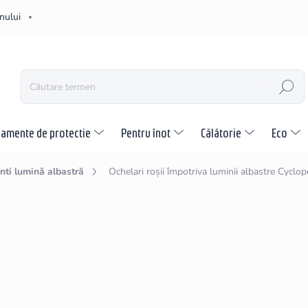
nului
CĂUTARE
pamente de protectie
Pentru înot
Călătorie
Eco
nti lumină albastră
Ochelari roșii împotriva luminii albastre Cyclop