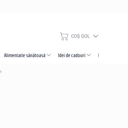
COŞ GOL
COŞ
DE
CUMPĂRĂTURI
Alimentatie sănătoasă
Idei de cadouri
Promotii
N
e