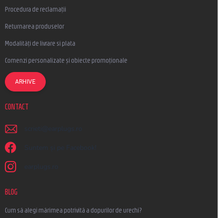
Procedura de reclamații
Returnarea produselor
Modalități de livrare si plata
Comenzi personalizate și obiecte promoționale
ARHIVE
CONTACT
scrieti
@
earplugs.ro
Suntem și pe Facebook!
earplugs.ro
BLOG
Cum să alegi mărimea potrivită a dopurilor de urechi?