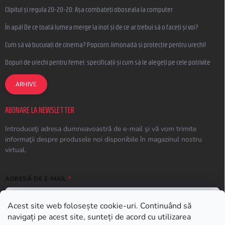
Clipitul și regula 20-20-20: Așa combateți oboseala la computer
În apă! De ce toată lumea merge la înot și de ce ar trebui să o faceți și voi?
Cum să vă bucurați de cinema? Popcorn, limonadă și protecție pentru urechi!
Dopuri de urechi pentru femei: specificații și cum să le alegeți pe cele potrivite
ARHIVE
ABONARE LA NEWSLETTER
Introduceţi adresa dumneavoastră de e-mail şi vă vom trimite
informaţii despre produsele noi disponibile în magazinul nostru
virtual.
ADRESĂ DE E-MAIL
Acest site web folosește cookie-uri. Continuând să
navigați pe acest site, sunteți de acord cu utilizarea
ABONARE