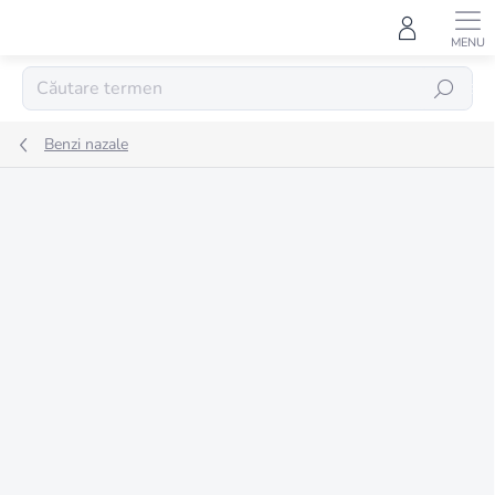
Treci
la
conținut
CĂUTARE
Benzi nazale