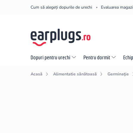
Treci
Cum să alegeți dopurile de urechi
Evaluarea magazi
la
conținut
Dopuri pentru urechi
Pentru dormit
Echi
Acasă
Alimentatie sănătoasă
Germinaţie