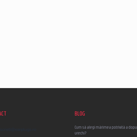
ACT
BLOG
Cum să alegi mărimea potrivită a dopur
scrieti
@
earplugs.ro
urechi?