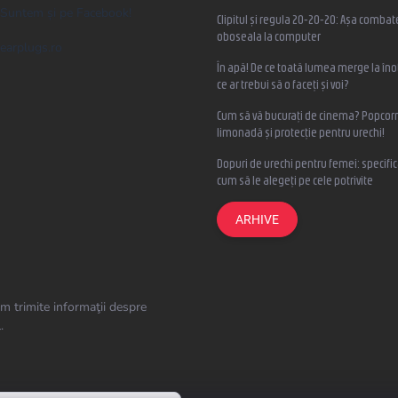
Suntem și pe Facebook!
Clipitul și regula 20-20-20: Așa combat
oboseala la computer
earplugs.ro
În apă! De ce toată lumea merge la înot
ce ar trebui să o faceți și voi?
Cum să vă bucurați de cinema? Popcorn
limonadă și protecție pentru urechi!
Dopuri de urechi pentru femei: specifica
cum să le alegeți pe cele potrivite
ARHIVE
m trimite informaţii despre
.