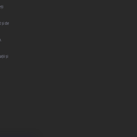
eți
 și de
,
ții și