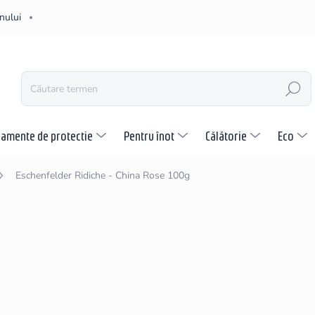
nului
CĂUTARE
pamente de protectie
Pentru înot
Călătorie
Eco
Eschenfelder Ridiche - China Rose 100g