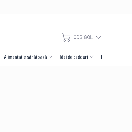
COŞ GOL
COŞ
DE
CUMPĂRĂTURI
Alimentatie sănătoasă
Idei de cadouri
Promotii
N