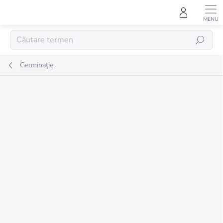
Treci
la
conținut
CĂUTARE
Germinaţie