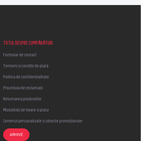
S
u
b
s
o
l
TOTUL DESPRE CUMPĂRĂTURI
Formular de contact
Termeni și condiții de plată
Politica de confidențialitate
Procedura de reclamații
Returnarea produselor
Modalități de livrare si plata
Comenzi personalizate și obiecte promoționale
ARHIVE