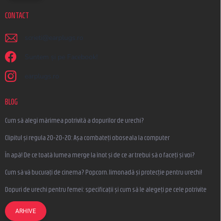
CONTACT
scrieti
@
earplugs.ro
Suntem și pe Facebook!
earplugs.ro
BLOG
Cum să alegi mărimea potrivită a dopurilor de urechi?
Clipitul și regula 20-20-20: Așa combateți oboseala la computer
În apă! De ce toată lumea merge la înot și de ce ar trebui să o faceți și voi?
Cum să vă bucurați de cinema? Popcorn, limonadă și protecție pentru urechi!
Dopuri de urechi pentru femei: specificații și cum să le alegeți pe cele potrivite
ARHIVE