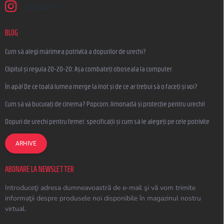
earplugs.ro
BLOG
Cum să alegi mărimea potrivită a dopurilor de urechi?
Clipitul și regula 20-20-20: Așa combateți oboseala la computer
În apă! De ce toată lumea merge la înot și de ce ar trebui să o faceți și voi?
Cum să vă bucurați de cinema? Popcorn, limonadă și protecție pentru urechi!
Dopuri de urechi pentru femei: specificații și cum să le alegeți pe cele potrivite
ARHIVE
ABONARE LA NEWSLETTER
Introduceţi adresa dumneavoastră de e-mail şi vă vom trimite
informaţii despre produsele noi disponibile în magazinul nostru
virtual.