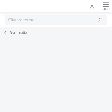
Treci
la
conținut
CĂUTARE
Germinaţie