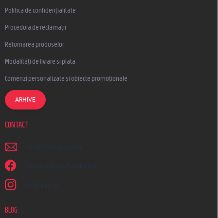
Politica de confidențialitate
Procedura de reclamații
Returnarea produselor
Modalități de livrare si plata
Comenzi personalizate și obiecte promoționale
ARHIVE
CONTACT
scrieti
@
earplugs.ro
Suntem și pe Facebook!
earplugs.ro
BLOG