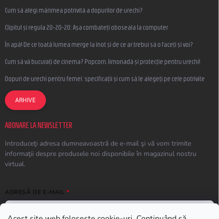
Cum să alegi mărimea potrivită a dopurilor de urechi?
Clipitul și regula 20-20-20: Așa combateți oboseala la computer
În apă! De ce toată lumea merge la înot și de ce ar trebui să o faceți și voi?
Cum să vă bucurați de cinema? Popcorn, limonadă și protecție pentru urechi!
Dopuri de urechi pentru femei: specificații și cum să le alegeți pe cele potrivite
ARHIVE
ABONARE LA NEWSLETTER
Introduceţi adresa dumneavoastră de e-mail şi vă vom trimite
informaţii despre produsele noi disponibile în magazinul nostru
virtual.
ADRESĂ DE E-MAIL
Acest site web folosește cookie-uri. Continuând să