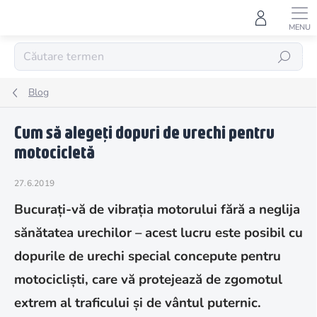
Treci
la
conținut
CĂUTARE
Blog
Cum să alegeți dopuri de urechi pentru
motocicletă
27.6.2019
Bucurați-vă de vibrația motorului fără a neglija
sănătatea urechilor – acest lucru este posibil cu
dopurile de urechi special concepute pentru
motocicliști, care vă protejează de zgomotul
extrem al traficului și de vântul puternic.