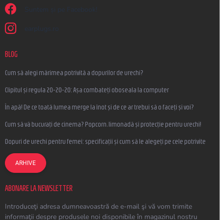
Suntem și pe Facebook!
earplugs.ro
BLOG
Cum să alegi mărimea potrivită a dopurilor de urechi?
Clipitul și regula 20-20-20: Așa combateți oboseala la computer
În apă! De ce toată lumea merge la înot și de ce ar trebui să o faceți și voi?
Cum să vă bucurați de cinema? Popcorn, limonadă și protecție pentru urechi!
Dopuri de urechi pentru femei: specificații și cum să le alegeți pe cele potrivite
ARHIVE
ABONARE LA NEWSLETTER
Introduceţi adresa dumneavoastră de e-mail şi vă vom trimite
informaţii despre produsele noi disponibile în magazinul nostru