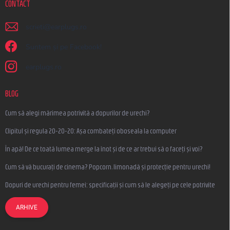
CONTACT
scrieti
@
earplugs.ro
Suntem și pe Facebook!
earplugs.ro
BLOG
Cum să alegi mărimea potrivită a dopurilor de urechi?
Clipitul și regula 20-20-20: Așa combateți oboseala la computer
În apă! De ce toată lumea merge la înot și de ce ar trebui să o faceți și voi?
Cum să vă bucurați de cinema? Popcorn, limonadă și protecție pentru urechi!
Dopuri de urechi pentru femei: specificații și cum să le alegeți pe cele potrivite
ARHIVE