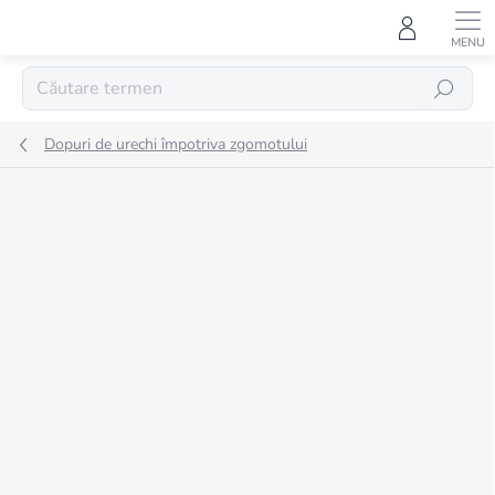
Treci
la
conținut
CĂUTARE
Dopuri de urechi împotriva zgomotului