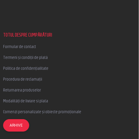
S
u
b
s
o
l
TOTUL DESPRE CUMPĂRĂTURI
Formular de contact
Termeni și condiții de plată
Politica de confidențialitate
Procedura de reclamații
Returnarea produselor
Modalități de livrare si plata
Comenzi personalizate și obiecte promoționale
ARHIVE