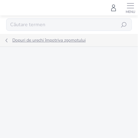
Treci
la
conținut
CĂUTARE
Dopuri de urechi împotriva zgomotului