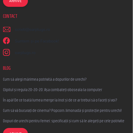
ARHIVE
CONTACT
scrieti
@
earplugs.ro
Suntem și pe Facebook!
earplugs.ro
BLOG
Cum să alegi mărimea potrivită a dopurilor de urechi?
Clipitul și regula 20-20-20: Așa combateți oboseala la computer
În apă! De ce toată lumea merge la înot și de ce ar trebui să o faceți și voi?
Cum să vă bucurați de cinema? Popcorn, limonadă și protecție pentru urechi!
Dopuri de urechi pentru femei: specificații și cum să le alegeți pe cele potrivite