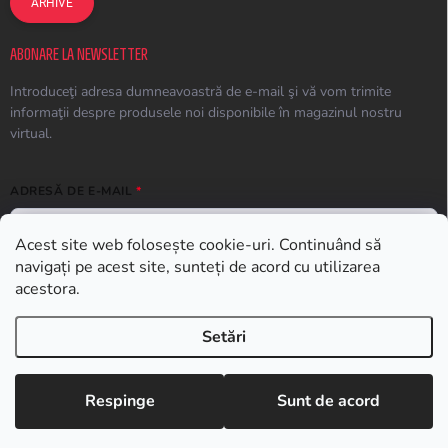
ARHIVE
ABONARE LA NEWSLETTER
Introduceţi adresa dumneavoastră de e-mail şi vă vom trimite
informaţii despre produsele noi disponibile în magazinul nostru
virtual.
ADRESĂ DE E-MAIL
Acest site web folosește cookie-uri. Continuând să
navigați pe acest site, sunteți de acord cu utilizarea
ABONARE
acestora.
Setări
Drepturi de autor 2026
Earplugs.ro
. Toate drepturile rezervate.
Respinge
Sunt de acord
Creat de Shoptet