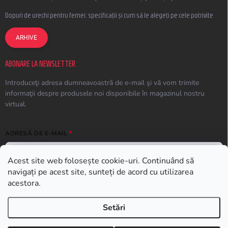
Dopuri de urechi pentru femei: specificații și cum să le alegeți pe cele potrivite
ARHIVE
ABONARE LA NEWSLETTER
Introduceţi adresa dumneavoastră de e-mail şi vă vom trimite
informaţii despre produsele noi disponibile în magazinul nostru
virtual.
ADRESĂ DE E-MAIL
Acest site web folosește cookie-uri. Continuând să
navigați pe acest site, sunteți de acord cu utilizarea
ABONARE
acestora.
Setări