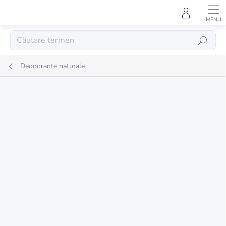
Treci
la
conținut
CĂUTARE
Deodorante naturale