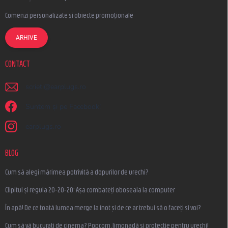
Comenzi personalizate și obiecte promoționale
ARHIVE
CONTACT
scrieti
@
earplugs.ro
Suntem și pe Facebook!
earplugs.ro
BLOG
Cum să alegi mărimea potrivită a dopurilor de urechi?
Clipitul și regula 20-20-20: Așa combateți oboseala la computer
În apă! De ce toată lumea merge la înot și de ce ar trebui să o faceți și voi?
Cum să vă bucurați de cinema? Popcorn, limonadă și protecție pentru urechi!