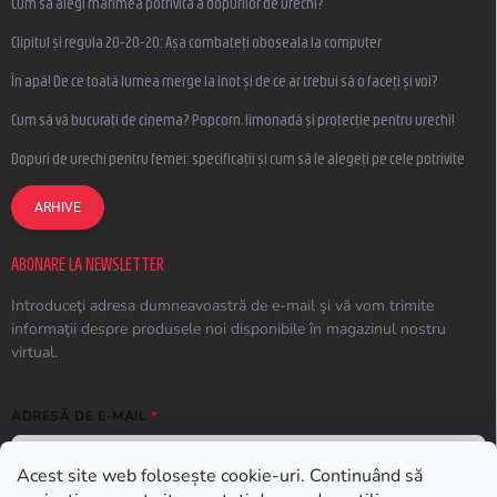
Cum să alegi mărimea potrivită a dopurilor de urechi?
Clipitul și regula 20-20-20: Așa combateți oboseala la computer
În apă! De ce toată lumea merge la înot și de ce ar trebui să o faceți și voi?
Cum să vă bucurați de cinema? Popcorn, limonadă și protecție pentru urechi!
Dopuri de urechi pentru femei: specificații și cum să le alegeți pe cele potrivite
ARHIVE
ABONARE LA NEWSLETTER
Introduceţi adresa dumneavoastră de e-mail şi vă vom trimite
informaţii despre produsele noi disponibile în magazinul nostru
virtual.
ADRESĂ DE E-MAIL
Acest site web folosește cookie-uri. Continuând să