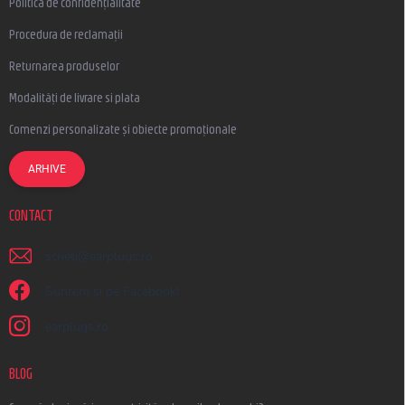
Politica de confidențialitate
Procedura de reclamații
Returnarea produselor
Modalități de livrare si plata
Comenzi personalizate și obiecte promoționale
ARHIVE
CONTACT
scrieti
@
earplugs.ro
Suntem și pe Facebook!
earplugs.ro
BLOG