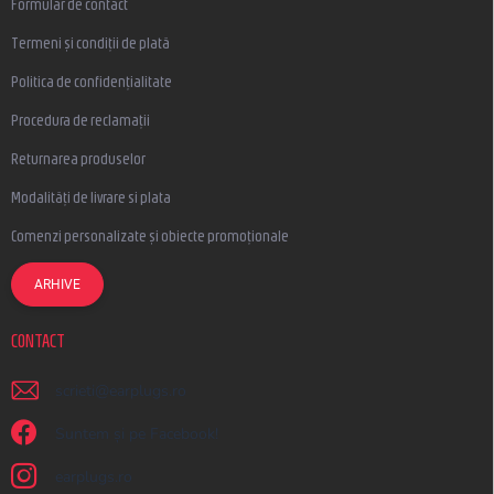
Formular de contact
Termeni și condiții de plată
Politica de confidențialitate
Procedura de reclamații
Returnarea produselor
Modalități de livrare si plata
Comenzi personalizate și obiecte promoționale
ARHIVE
CONTACT
scrieti
@
earplugs.ro
Suntem și pe Facebook!
earplugs.ro