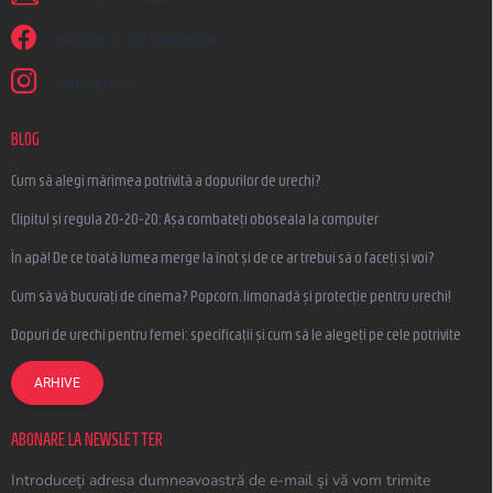
Suntem și pe Facebook!
earplugs.ro
BLOG
Cum să alegi mărimea potrivită a dopurilor de urechi?
Clipitul și regula 20-20-20: Așa combateți oboseala la computer
În apă! De ce toată lumea merge la înot și de ce ar trebui să o faceți și voi?
Cum să vă bucurați de cinema? Popcorn, limonadă și protecție pentru urechi!
Dopuri de urechi pentru femei: specificații și cum să le alegeți pe cele potrivite
ARHIVE
ABONARE LA NEWSLETTER
Introduceţi adresa dumneavoastră de e-mail şi vă vom trimite