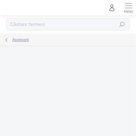
Treci
la
conținut
CĂUTARE
Accesorii