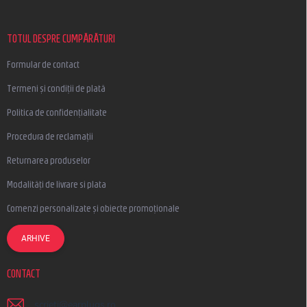
s
o
l
TOTUL DESPRE CUMPĂRĂTURI
Formular de contact
Termeni și condiții de plată
Politica de confidențialitate
Procedura de reclamații
Returnarea produselor
Modalități de livrare si plata
Comenzi personalizate și obiecte promoționale
ARHIVE
CONTACT
scrieti
@
earplugs.ro